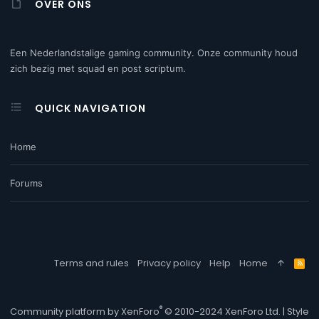
OVER ONS
Een Nederlandstalige gaming community. Onze community houd
zich bezig met squad en post scriptum.
QUICK NAVIGATION
Home
Forums
Terms and rules
Privacy policy
Help
Home
R
S
S
®
Community platform by XenForo
© 2010-2024 XenForo Ltd.
|
Style